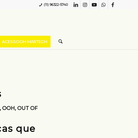
(11) 96322-5740
ACESSOOH MARTECH
s
,
OOH
,
OUT OF
cas que