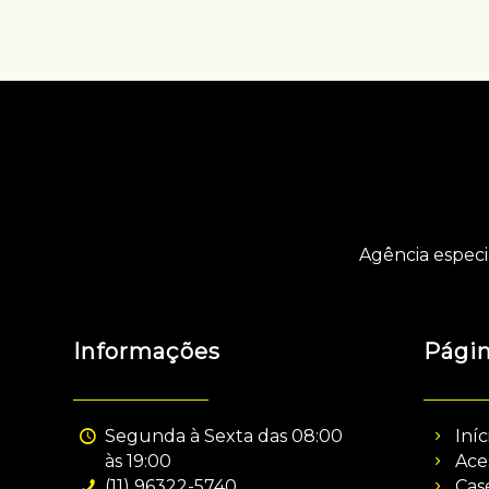
Agência especi
Informações
Pági
Segunda à Sexta das 08:00
Iníc
às 19:00
Ace
(11) 96322-5740
Cas