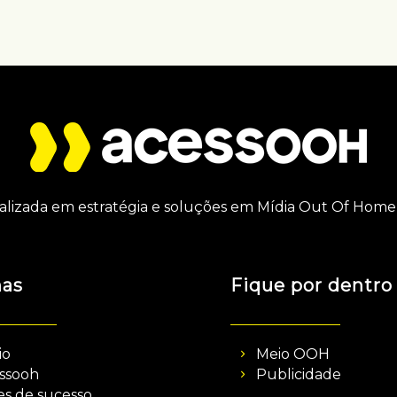
alizada em estratégia e soluções em Mídia Out Of Home 
nas
Fique por dentro
io
Meio OOH
ssooh
Publicidade
es de sucesso