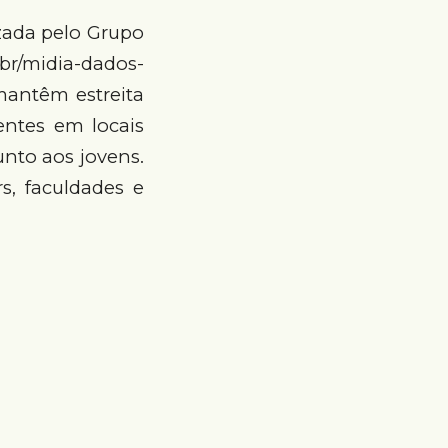
zada pelo Grupo
br/midia-dados-
 mantêm estreita
entes em locais
nto aos jovens.
s, faculdades e