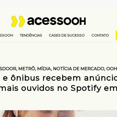
ESSOOH
TENDÊNCIAS
CASES DE SUCESSO
CONTATO
SDOOR
,
METRÔ
,
MÍDIA
,
NOTÍCIA DE MERCADO
,
OOH
 e ônibus recebem anúnc
ais ouvidos no Spotify e