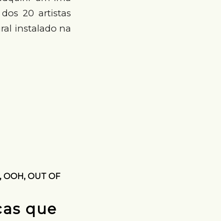
os 20 artistas
ral instalado na
,
OOH
,
OUT OF
cas que