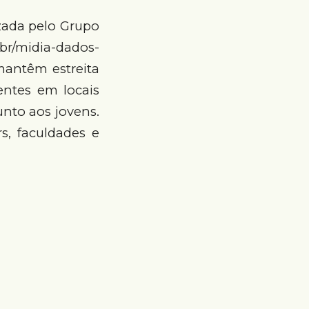
zada pelo Grupo
br/midia-dados-
 mantêm estreita
entes em locais
nto aos jovens.
s, faculdades e