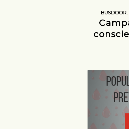
BUSDOOR
,
Campa
consci