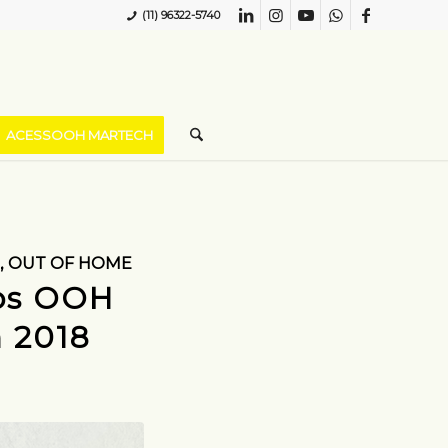
(11) 96322-5740
ACESSOOH MARTECH
,
OUT OF HOME
ios OOH
m 2018