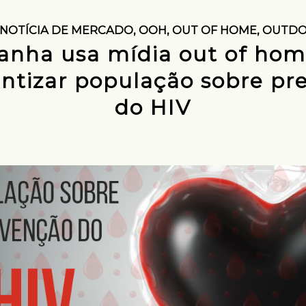
NOTÍCIA DE MERCADO
,
OOH
,
OUT OF HOME
,
OUTD
nha usa mídia out of hom
entizar população sobre pr
do HIV