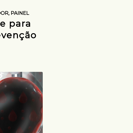
OOR
,
PAINEL
e para
evenção