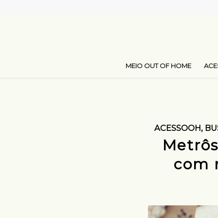
MEIO OUT OF HOME
AC
ACESSOOH
,
BU
Metrôs
com m