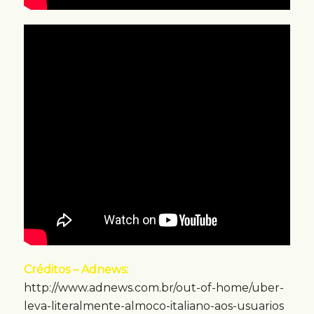
Créditos – Adnews:
http://www.adnews.com.br/out-of-home/uber-
leva-literalmente-almoco-italiano-aos-usuarios