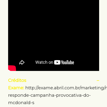
Créditos –
Exame:
http://exame.abril.com.br/marketing/n
responde-campanha-provocativa-do-
mcdonald-s