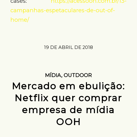
cases:
https://acessooh.com.br/13-
campanhas-espetaculares-de-out-of-
home/
19 DE ABRIL DE 2018
MÍDIA
,
OUTDOOR
Mercado em ebulição:
Netflix quer comprar
empresa de mídia
OOH