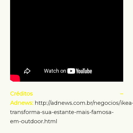
Créditos –
Adnews:
http://adnews.com.br/negocios/ikea
transforma-sua-estante-mais-famosa-
em-outdoor.html