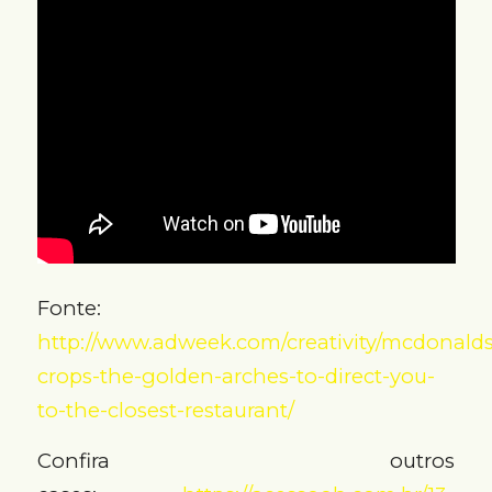
Fonte:
http://www.adweek.com/creativity/mcdonalds
crops-the-golden-arches-to-direct-you-
to-the-closest-restaurant/
Confira outros