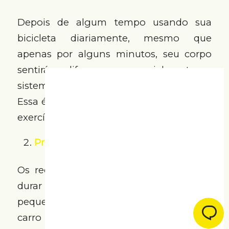
Depois de algum tempo usando sua
bicicleta diariamente, mesmo que
apenas por alguns minutos, seu corpo
sentirá a diferença – especialmente os
sistemas cardiovascular e respiratório.
Essa é uma ótima maneira de incorporar
exercícios físicos à sua rotina.
Preserva o meio ambiente
Os recursos do nosso planeta não vão
durar para sempre, por isso cada
pequena ação é importante. Trocar o
carro ou ônibus pela bike significa